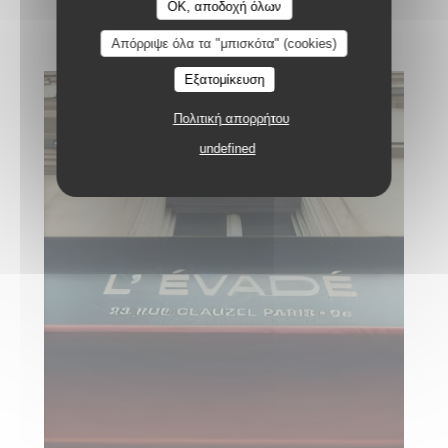
L'Evade
OK, αποδοχή όλων
Απόρριψε όλα τα "μπισκότα" (cookies)
Εξατομίκευση
Πολιτική απορρήτου
undefined