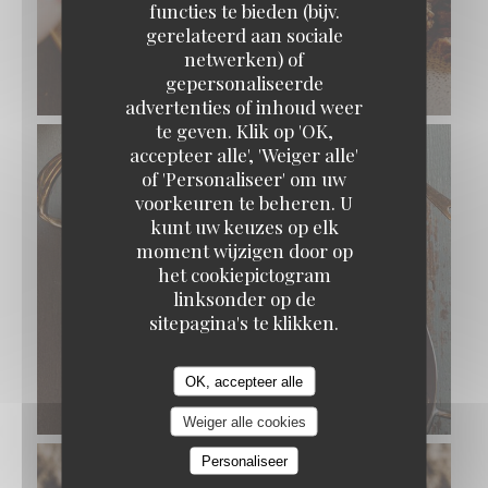
functies te bieden (bijv.
gerelateerd aan sociale
netwerken) of
gepersonaliseerde
advertenties of inhoud weer
te geven. Klik op 'OK,
accepteer alle', 'Weiger alle'
of 'Personaliseer' om uw
voorkeuren te beheren. U
kunt uw keuzes op elk
moment wijzigen door op
het cookiepictogram
linksonder op de
sitepagina's te klikken.
OK, accepteer alle
Weiger alle cookies
Personaliseer