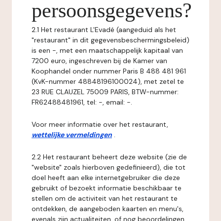
persoonsgegevens?
2.1 Het restaurant L'Evadé (aangeduid als het
"restaurant" in dit gegevensbeschermingsbeleid)
is een -, met een maatschappelijk kapitaal van
7200 euro, ingeschreven bij de Kamer van
Koophandel onder nummer Paris B 488 481 961
(KvK-nummer 48848196100024), met zetel te
23 RUE CLAUZEL 75009 PARIS, BTW-nummer:
FR62488481961, tel: -, email: -.
Voor meer informatie over het restaurant,
wettelijke vermeldingen
.
2.2 Het restaurant beheert deze website (zie de
"website" zoals hierboven gedefinieerd), die tot
doel heeft aan elke internetgebruiker die deze
gebruikt of bezoekt informatie beschikbaar te
stellen om de activiteit van het restaurant te
ontdekken, de aangeboden kaarten en menu's,
evenals zijn actualiteiten, of nog beoordelingen